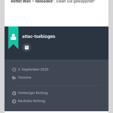
Rettet Wen – Reloaded
“. Seien Sie gewappnet!“
attac-tuebingen
3. September 2020
Termine
Vorheriger Beitrag
Nächster Beitrag